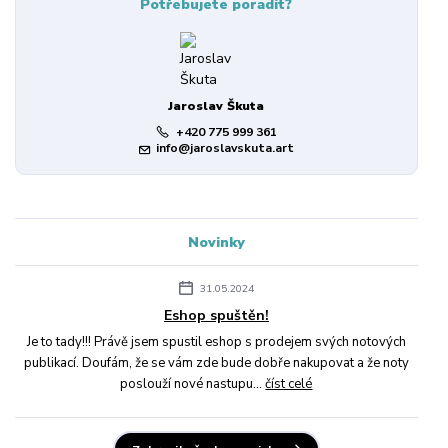
Potřebujete poradit?
Jaroslav Škuta
+420 775 999 361
info@jaroslavskuta.art
Novinky
31.05.2024
Eshop spuštěn!
Je to tady!!! Právě jsem spustil eshop s prodejem svých notových
publikací. Doufám, že se vám zde bude dobře nakupovat a že noty
poslouží nové nastupu...
číst celé