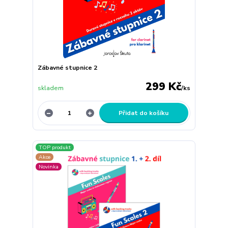
Zábavné stupnice 2
299 Kč
skladem
/
ks
Přidat do košíku
TOP produkt
Akce
Novinka