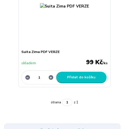
Suita Zima PDF VERZE
99 Kč
skladem
/
ks
Přidat do košíku
strana
z 1