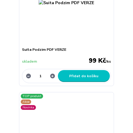
Suita Podzim PDF VERZE
99 Kč
skladem
/
ks
Přidat do košíku
TOP produkt
Akce
Novinka