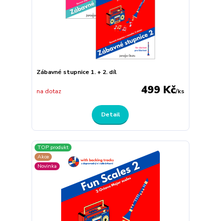
Zábavné stupnice 1. + 2. díl
499 Kč
na dotaz
/
ks
Detail
TOP produkt
Akce
Novinka