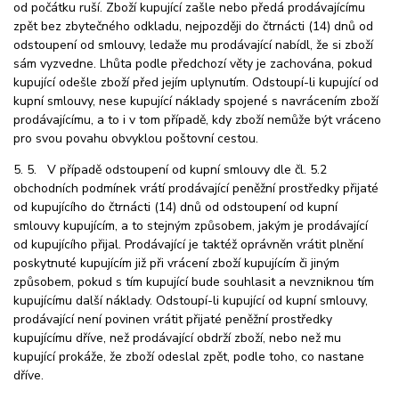
od počátku ruší. Zboží kupující zašle nebo předá prodávajícímu
zpět bez zbytečného odkladu, nejpozději do čtrnácti (14) dnů od
odstoupení od smlouvy, ledaže mu prodávající nabídl, že si zboží
sám vyzvedne. Lhůta podle předchozí věty je zachována, pokud
kupující odešle zboží před jejím uplynutím. Odstoupí-li kupující od
kupní smlouvy, nese kupující náklady spojené s navrácením zboží
prodávajícímu, a to i v tom případě, kdy zboží nemůže být vráceno
pro svou povahu obvyklou poštovní cestou.
5. 5. V případě odstoupení od kupní smlouvy dle čl. 5.2
obchodních podmínek vrátí prodávající peněžní prostředky přijaté
od kupujícího do čtrnácti (14) dnů od odstoupení od kupní
smlouvy kupujícím, a to stejným způsobem, jakým je prodávající
od kupujícího přijal. Prodávající je taktéž oprávněn vrátit plnění
poskytnuté kupujícím již při vrácení zboží kupujícím či jiným
způsobem, pokud s tím kupující bude souhlasit a nevzniknou tím
kupujícímu další náklady. Odstoupí-li kupující od kupní smlouvy,
prodávající není povinen vrátit přijaté peněžní prostředky
kupujícímu dříve, než prodávající obdrží zboží, nebo než mu
kupující prokáže, že zboží odeslal zpět, podle toho, co nastane
dříve.