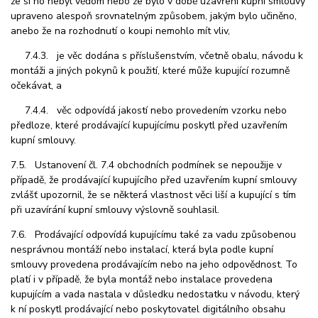
že si ho nebyl vědom nebo že bylo v době uzavření kupní smlouvy
upraveno alespoň srovnatelným způsobem, jakým bylo učiněno,
anebo že na rozhodnutí o koupi nemohlo mít vliv,
7.4.3. je věc dodána s příslušenstvím, včetně obalu, návodu k
montáži a jiných pokynů k použití, které může kupující rozumně
očekávat, a
7.4.4. věc odpovídá jakostí nebo provedením vzorku nebo
předloze, které prodávající kupujícímu poskytl před uzavřením
kupní smlouvy.
7.5. Ustanovení čl. 7.4 obchodních podmínek se nepoužije v
případě, že prodávající kupujícího před uzavřením kupní smlouvy
zvlášť upozornil, že se některá vlastnost věci liší a kupující s tím
při uzavírání kupní smlouvy výslovně souhlasil.
7.6. Prodávající odpovídá kupujícímu také za vadu způsobenou
nesprávnou montáží nebo instalací, která byla podle kupní
smlouvy provedena prodávajícím nebo na jeho odpovědnost. To
platí i v případě, že byla montáž nebo instalace provedena
kupujícím a vada nastala v důsledku nedostatku v návodu, který
k ní poskytl prodávající nebo poskytovatel digitálního obsahu