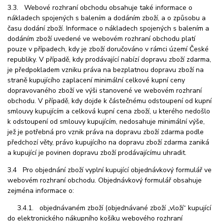
3.3. Webové rozhraní obchodu obsahuje také informace o
nákladech spojených s balením a dodáním zboží, a o způsobu a
času dodání zboží. Informace o nákladech spojených s balením a
dodáním zboží uvedené ve webovém rozhraní obchodu platí
pouze v případech, kdy je zboží doručováno v rámci území České
republiky. V případě, kdy prodávající nabízí dopravu zboží zdarma,
je předpokladem vzniku práva na bezplatnou dopravu zboží na
straně kupujícího zaplacení minimální celkové kupní ceny
dopravovaného zboží ve výši stanovené ve webovém rozhraní
obchodu. V případě, kdy dojde k částečnému odstoupení od kupní
smlouvy kupujícím a celková kupní cena zboží, u kterého nedošlo
k odstoupení od smlouvy kupujícím, nedosahuje minimální výše,
jež je potřebná pro vznik práva na dopravu zboží zdarma podle
předchozí věty, právo kupujícího na dopravu zboží zdarma zaniká
a kupující je povinen dopravu zboží prodávajícímu uhradit.
3.4 Pro objednání zboží vyplní kupující objednávkový formulář ve
webovém rozhraní obchodu. Objednávkový formulář obsahuje
zejména informace o:
3.4.1. objednávaném zboží (objednávané zboží „vloží“ kupující
do elektronického nákupního košíku webového rozhraní