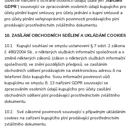
(obecné nařízení o ochraně osobních údajů) (dále jen „
nařízení
GDPR
“) související se zpracováním osobních údajů kupujícího pro
účely plnění kupní smlouvy, pro účely jednání o kupní smlouvě a
pro účely plnění veřejnoprávních povinností prodávajícího plní
prodávající prostřednictvím zvláštního dokumentu.
10. ZASÍLÁNÍ OBCHODNÍCH SDĚLENÍ A UKLÁDÁNÍ COOKIES
10.1. Kupující souhlasí ve smyslu ustanovení § 7 odst. 2 zákona
č. 480/2004 Sb., o některých službách informační společnosti a o
změně některých zákonů (zákon o některých službách informační
společnosti), ve znění pozdějších předpisů, se zasíláním
obchodních sdělení prodávajícím na elektronickou adresu či na
telefonní číslo kupujícího. Svou informační povinnost vůči
kupujícímu ve smyslu čl. 13 nařízení GDPR související se
zpracováním osobních údajů kupujícího pro účely zasílání
obchodních sdělení plní prodávající prostřednictvím zvláštního
dokumentu.
10.2. Své zákonné povinnosti související s případným ukládáním
cookies na zařízení kupujícího plní prodávající prostřednictvím
zvláštního dokumentu.