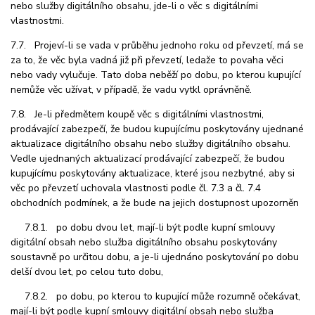
nebo služby digitálního obsahu, jde-li o věc s digitálními
vlastnostmi.
7.7. Projeví-li se vada v průběhu jednoho roku od převzetí, má se
za to, že věc byla vadná již při převzetí, ledaže to povaha věci
nebo vady vylučuje. Tato doba neběží po dobu, po kterou kupující
nemůže věc užívat, v případě, že vadu vytkl oprávněně.
7.8. Je-li předmětem koupě věc s digitálními vlastnostmi,
prodávající zabezpečí, že budou kupujícímu poskytovány ujednané
aktualizace digitálního obsahu nebo služby digitálního obsahu.
Vedle ujednaných aktualizací prodávající zabezpečí, že budou
kupujícímu poskytovány aktualizace, které jsou nezbytné, aby si
věc po převzetí uchovala vlastnosti podle čl. 7.3 a čl. 7.4
obchodních podmínek, a že bude na jejich dostupnost upozorněn
7.8.1. po dobu dvou let, mají-li být podle kupní smlouvy
digitální obsah nebo služba digitálního obsahu poskytovány
soustavně po určitou dobu, a je-li ujednáno poskytování po dobu
delší dvou let, po celou tuto dobu,
7.8.2. po dobu, po kterou to kupující může rozumně očekávat,
mají-li být podle kupní smlouvy digitální obsah nebo služba