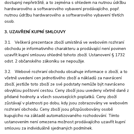
dostupný nepřetržitě, a to zejména s ohledem na nutnou údržbu
hardwarového a softwarového vybavení prodávajícího, popř.
nutnou údržbu hardwarového a softwarového vybavení třetích
osob.
3. UZAVŘENÍ KUPNÍ SMLOUVY
3.1. Veškerá prezentace zboží umístěná ve webovém rozhraní
obchodu je informativního charakteru a prodávající není povinen
uzavřít kupní smlouvu ohledně tohoto zboží. Ustanovení § 1732
odst. 2 občanského zákoníku se nepoužije.
3.2. Webové rozhraní obchodu obsahuje informace o zboží, a to
včetně uvedení cen jednotlivého zboží a nákladů za navrácení
zboží, jestliže toto zboží ze své podstaty nemůže být navráceno
obvyklou poštovní cestou. Ceny zboží jsou uvedeny včetně daně z
přidané hodnoty a všech souvisejících poplatků. Ceny zboží
zůstávají v platnosti po dobu, kdy jsou zobrazovány ve webovém
rozhraní obchodu. Ceny zbo
ží jsou přizpůsobovány osobě
kupujícího na základě automatizovaného rozhodování. Tímto
ustanovením není omezena možnost prodávajícího uzavřít kupní
smlouvu za individuálně sjednaných podmínek.