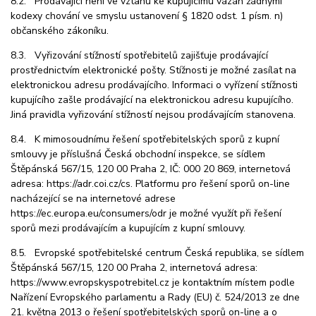
8.2. Prodávající není ve vztahu ke kupujícímu vázán žádnými
kodexy chování ve smyslu ustanovení § 1820 odst. 1 písm. n)
občanského zákoníku.
8.3. Vyřizování stížností spotřebitelů zajišťuje prodávající
prostřednictvím elektronické pošty. Stížnosti je možné zasílat na
elektronickou adresu prodávajícího. Informaci o vyřízení stížnosti
kupujícího zašle prodávající na elektronickou adresu kupujícího.
Jiná pravidla vyřizování stížností nejsou prodávajícím stanovena.
8.4. K mimosoudnímu řešení spotřebitelských sporů z kupní
smlouvy je příslušná Česká obchodní inspekce, se sídlem
Štěpánská 567/15, 120 00 Praha 2, IČ: 000 20 869, internetová
adresa: https://adr.coi.cz/cs. Platformu pro řešení sporů on-line
nacházející se na internetové adrese
https://ec.europa.eu/consumers/odr je možné využít při řešení
sporů mezi prodávajícím a kupujícím z kupní smlouvy.
8.5. Evropské spotřebitelské centrum Česká republika, se sídlem
Štěpánská 567/15, 120 00 Praha 2, internetová adresa:
https://www.evropskyspotrebitel.cz je kontaktním místem podle
Nařízení Evropského parlamentu a Rady (EU) č. 524/2013 ze dne
21. května 2013 o řešení spotřebitelských sporů on-line a o