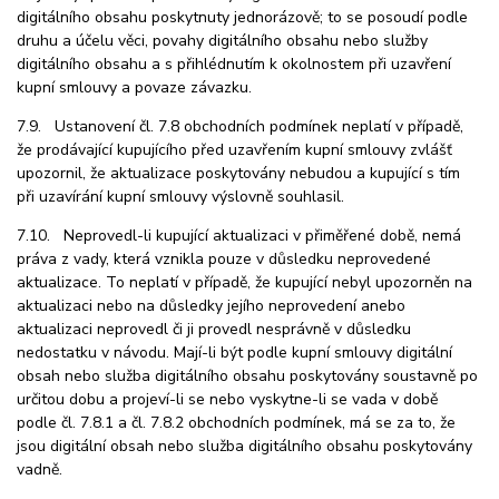
digitálního obsahu poskytnuty jednorázově; to se posoudí podle
druhu a účelu věci, povahy digitálního obsahu nebo služby
digitálního obsahu a s přihlédnutím k okolnostem při uzavření
kupní smlouvy a povaze závazku.
7.9. Ustanovení čl. 7.8 obchodních podmínek neplatí v případě,
že prodávající kupujícího před uzavřením kupní smlouvy zvlášť
upozornil, že aktualizace poskytovány nebudou a kupující s tím
při uzavírání kupní smlouvy výslovně souhlasil.
7.10. Neprovedl-li kupující aktualizaci v přiměřené době, nemá
práva z vady, která vznikla pouze v důsledku neprovedené
aktualizace. To neplatí v případě, že kupující nebyl upozorněn na
aktualizaci nebo na důsledky jejího neprovedení anebo
aktualizaci neprovedl či ji provedl nesprávně v důsledku
nedostatku v návodu. Mají-li být podle kupní smlouvy digitální
obsah nebo služba digitálního obsahu poskytovány soustavně po
určitou dobu a projeví-li se nebo vyskytne-li se vada v době
podle čl. 7.8.1 a čl. 7.8.2 obchodních podmínek, má se za to, že
jsou digitální obsah nebo služba digitálního obsahu poskytovány
vadně.