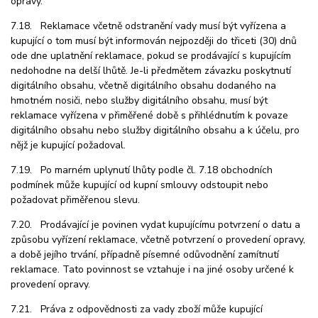
opravy.
7.18. Reklamace včetně odstranění vady musí být vyřízena a
kupující o tom musí být informován nejpozději do třiceti (30) dnů
ode dne uplatnění reklamace, pokud se prodávající s kupujícím
nedohodne na delší lhůtě. Je-li předmětem závazku poskytnutí
digitálního obsahu, včetně digitálního obsahu dodaného na
hmotném nosiči, nebo služby digitálního obsahu, musí být
reklamace vyřízena v přiměřené době s přihlédnutím k povaze
digitálního obsahu nebo služby digitálního obsahu a k účelu, pro
nějž je kupující požadoval.
7.19. Po marném uplynutí lhůty podle čl. 7.18 obchodních
podmínek může kupující od kupní smlouvy odstoupit nebo
požadovat přiměřenou slevu.
7.20. Prodávající je povinen vydat kupujícímu potvrzení o datu a
způsobu vyřízení reklamace, včetně potvrzení o provedení opravy,
a době jejího trvání, případně písemné odůvodnění zamítnutí
reklamace. Tato povinnost se vztahuje i na jiné osoby určené k
provedení opravy.
7.21. Práva z odpovědnosti za vady zboží může kupující