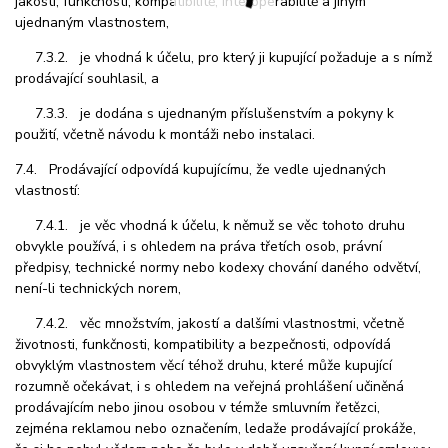
jakosti, funkčnosti, kompatibilitě, interoperabilitě a jiným
ujednaným vlastnostem,
7.3.2. je vhodná k účelu, pro který ji kupující požaduje a s nímž
prodávající souhlasil, a
7.3.3. je dodána s ujednaným příslušenstvím a pokyny k
použití, včetně návodu k montáži nebo instalaci.
7.4. Prodávající odpovídá kupujícímu, že vedle ujednaných
vlastností:
7.4.1. je věc vhodná k účelu, k němuž se věc tohoto druhu
obvykle používá, i s ohledem na práva třetích osob, právní
předpisy, technické normy nebo kodexy chování daného odvětví,
není-li technických norem,
7.4.2. věc množstvím, jakostí a dalšími vlastnostmi, včetně
životnosti, funkčnosti, kompatibility a bezpečnosti, odpovídá
obvyklým vlastnostem věcí téhož druhu, které může kupující
rozumně očekávat, i s ohledem na veřejná prohlášení učiněná
prodávajícím nebo jinou osobou v témže smluvním řetězci,
zejména reklamou nebo označením, ledaže prodávající prokáže,