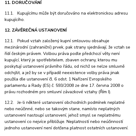
11. DORUČOVÁNÍ
11.1. Kupujícímu může být doručováno na elektronickou adresu
kupujícího.
12. ZÁVĚREČNÁ USTANOVENÍ
12.1. Pokud vztah založený kupní smlouvou obsahuje
mezinárodní (zahraniční) prvek, pak strany sjednávají, že vztah se
řídí českým právem. Volbou práva podle předchozí věty není
kupující, který je spotřebitelem, zbaven ochrany, kterou mu
poskytují ustanovení právního řádu, od nichž se nelze smluvně
odchýlit, a jež by se v případě neexistence volby práva jinak
použila dle ustanovení čl. 6 odst. 1 Nařízení Evropského
parlamentu a Rady (ES) č. 593/2008 ze dne 17. června 2008 o
právu rozhodném pro smluvní závazkové vztahy (Řím I).
12.2. Je-li některé ustanovení obchodních podmínek neplatné
nebo neúčinné, nebo se takovým stane, namísto neplatných
ustanovení nastoupí ustanovení, jehož smysl se neplatnému
ustanovení co nejvíce přibližuje. Neplatností nebo neúčinností
jednoho ustanovení není dotčena platnost ostatních ustanovení.