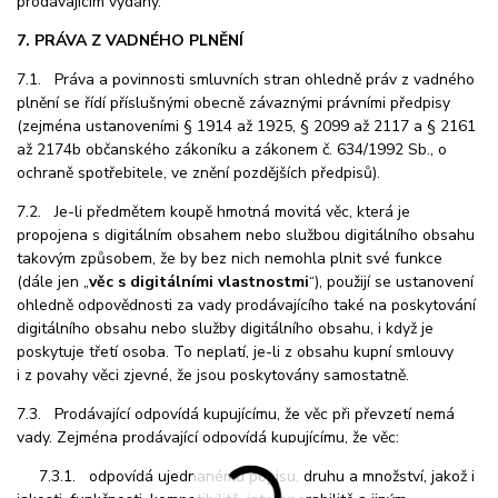
prodávajícím vydány.
7. PRÁVA Z VADNÉHO PLNĚNÍ
7.1. Práva a povinnosti smluvních stran ohledně práv z vadného
plnění se řídí příslušnými obecně závaznými právními předpisy
(zejména ustanoveními § 1914 až 1925, § 2099 až 2117 a § 2161
až 2174b občanského zákoníku a zákonem č. 634/1992 Sb., o
ochraně spotřebitele, ve znění pozdějších předpisů).
7.2. Je-li předmětem koupě hmotná movitá věc, která je
propojena s digitálním obsahem nebo službou digitálního obsahu
takovým způsobem, že by bez nich nemohla plnit své funkce
(dále jen „
věc s digitálními vlastnostmi
“), použijí se ustanovení
ohledně odpovědnosti za vady prodávajícího také na poskytování
digitálního obsahu nebo služby digitálního obsahu, i když je
poskytuje třetí osoba. To neplatí, je-li z obsahu kupní smlouvy
i z povahy věci zjevné, že jsou poskytovány samostatně.
7.3. Prodávající odpovídá kupujícímu, že věc při převzetí nemá
vady. Zejména prodávající odpovídá kupujícímu, že věc:
7.3.1. odpovídá ujednanému popisu, druhu a množství, jakož i