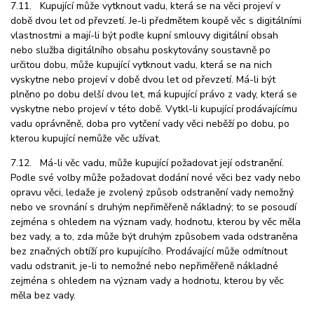
7.11. Kupující může vytknout vadu, která se na věci projeví v
době dvou let od převzetí. Je-li předmětem koupě věc s digitálními
vlastnostmi a mají-li být podle kupní smlouvy digitální obsah
nebo služba digitálního obsahu poskytovány soustavně po
určitou dobu, může kupující vytknout vadu, která se na nich
vyskytne nebo projeví v době dvou let od převzetí. Má-li být
plněno po dobu delší dvou let, má kupující právo z vady, která se
vyskytne nebo projeví v této době. Vytkl-li kupující prodávajícímu
vadu oprávněně, doba pro vytčení vady věci neběží po dobu, po
kterou kupující nemůže věc užívat.
7.12. Má-li věc vadu, může kupující požadovat její odstranění.
Podle své volby může požadovat dodání nové věci bez vady nebo
opravu věci, ledaže je zvolený způsob odstranění vady nemožný
nebo ve srovnání s druhým nepřiměřeně nákladný; to se posoudí
zejména s ohledem na význam vady, hodnotu, kterou by věc měla
bez vady, a to, zda může být druhým způsobem vada odstraněna
bez značných obtíží pro kupujícího. Prodávající může odmítnout
vadu odstranit, je-li to nemožné nebo nepřiměřeně nákladné
zejména s ohledem na význam vady a hodnotu, kterou by věc
měla bez vady.