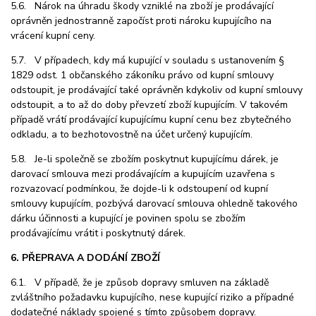
5.6. Nárok na úhradu škody vzniklé na zboží je prodávající
oprávněn jednostranně započíst proti nároku kupujícího na
vrácení kupní ceny.
5.7. V případech, kdy má kupující v souladu s ustanovením §
1829 odst. 1 občanského zákoníku právo od kupní smlouvy
odstoupit, je prodávající také oprávněn kdykoliv od kupní smlouvy
odstoupit, a to až do doby převzetí zboží kupujícím. V takovém
případě vrátí prodávající kupujícímu kupní cenu bez zbytečného
odkladu, a to bezhotovostně na účet určený kupujícím.
5.8. Je-li společně se zbožím poskytnut kupujícímu dárek, je
darovací smlouva mezi prodávajícím a kupujícím uzavřena s
rozvazovací podmínkou, že dojde-li k odstoupení od kupní
smlouvy kupujícím, pozbývá darovací smlouva ohledně takového
dárku účinnosti a kupující je povinen spolu se zbožím
prodávajícímu vrátit i poskytnutý dárek.
6. PŘEPRAVA A DODÁNÍ ZBOŽÍ
6.1. V případě, že je způsob dopravy smluven na základě
zvláštního požadavku kupujícího, nese kupující riziko a případné
dodatečné náklady spojené s tímto způsobem dopravy.