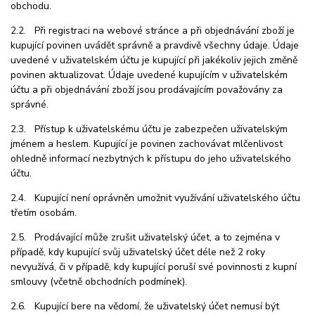
obchodu.
2.2. Při registraci na webové stránce a při objednávání zboží je
kupující povinen uvádět správně a pravdivě všechny údaje. Údaje
uvedené v uživatelském účtu je kupující při jakékoliv jejich změně
povinen aktualizovat. Údaje uvedené kupujícím v uživatelském
účtu a při objednávání zboží jsou prodávajícím považovány za
správné.
2.3. Přístup k uživatelskému účtu je zabezpečen uživatelským
jménem a heslem. Kupující je povinen zachovávat mlčenlivost
ohledně informací nezbytných k přístupu do jeho uživatelského
účtu.
2.4. Kupující není oprávněn umožnit využívání uživatelského účtu
třetím osobám.
2.5. Prodávající může zrušit uživatelský účet, a to zejména v
případě, kdy kupující svůj uživatelský účet déle
než 2 roky
nev
yužívá, či v případě, kdy kupující poruší své povinnosti z kupní
smlouvy (včetně obchodních podmínek).
2.6. Kupující bere na vědomí, že uživatelský účet nemusí být