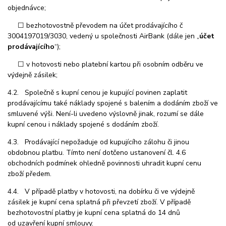
objednávce;
☐ bezhotovostně převodem na účet prodávajícího č
3004197019/3030, vedený u společnosti AirBank (dále jen „
účet
prodávajícího
“);
☐ v hotovosti nebo platební kartou při osobním odběru ve
výdejně zásilek;
4.2. Společně s kupní cenou je kupující povinen zaplatit
prodávajícímu také náklady spojené s balením a dodáním zboží ve
smluvené výši. Není-li uvedeno výslovně jinak, rozumí se dále
kupní cenou i náklady spojené s dodáním zboží.
4.3. Prodávající nepožaduje od kupujícího zálohu či jinou
obdobnou platbu. Tímto není dotčeno ustanovení čl. 4.6
obchodních podmínek ohledně povinnosti uhradit kupní cenu
zboží předem.
4.4. V případě platby v hotovosti, na dobírku či ve výdejně
zásilek je kupní cena splatná při převzetí zboží. V případě
bezhotovostní platby je kupní cena splatná
do 14 dnů
od uzavření kupní smlouvy.