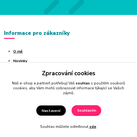
Informace pro zákazníky
O mě
Novinky
Kontakty
Zpracování cookies
Jak nakupovat
Náš e-shop a partneři potřebují Váš
souhlas
s použitím souborů
cookies, aby Vám mohli zobrazovat informace týkající se Vašich
Obchodní podmínky
zájmů.
Souhlasím
Nastavení
Zábavné stupnice
Souhlas můžete odmítnout
zde
.