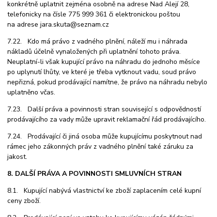
konkrétně uplatnit zejména osobně na
adrese Nad Alejí 28,
telefonicky na čísle 775 999 361 či elektronickou poštou
na adrese jara.skuta@seznam.cz
7.22. Kdo má právo z vadného plnění, náleží mu i náhrada
nákladů účelně vynaložených při uplatnění tohoto práva.
Neuplatní-li však kupující právo na náhradu do jednoho měsíce
po uplynutí lhůty, ve které je třeba vytknout vadu, soud právo
nepřizná, pokud prodávající namítne, že právo na náhradu nebylo
uplatněno včas.
7.23. Další práva a povinnosti stran související s odpovědností
prodávajícího za vady může upravit reklamační řád prodávajícího.
7.24. Prodávající či jiná osoba může kupujícímu poskytnout nad
rámec jeho zákonných práv z vadného plnění také záruku za
jakost.
8. DALŠÍ PRÁVA A POVINNOSTI SMLUVNÍCH STRAN
8.1. Kupující nabývá vlastnictví ke zboží zaplacením celé kupní
ceny zboží.