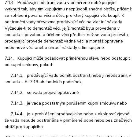
7.13. Prodávající odstraní vadu v přiměřené době po jejím
vytknutí tak, aby tím kupujícímu nezpůsobil značné obtíže, přičemž
se zohlední povaha věci a účel, pro který kupující věc koupil. K
odstranění vady převezme prodávající věc na vlastní náklady.
Vyžaduje-li to demontáž věci, jejíž montáž byla provedena v
souladu s povahou a účelem věci předtím, než se vada projevila,
prodávající provede demontáž vadné věci a montáž opravené
nebo nové věci anebo uhradí náklady s tím spojené.
7.14. Kupující může požadovat přiměřenou slevu nebo odstoupit
od kupní smlouvy, pokud:
7.14.1. prodávající vadu odmítl odstranit nebo ji neodstranil v
souladu s čl. 7.13 obchodních podmínek,
7.14.2. se vada projeví opakovaně,
7.14.3. je vada podstatným porušením kupní smlouvy, nebo
7.14.4. je z prohlášení prodávajícího nebo z okolností zjevné,
že vada nebude odstraněna v přiměřené době nebo bez značných
obtíží pro kupujícího.