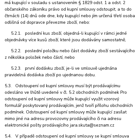
má kupující v souladu s ustanovením § 1829 odst. 1 a odst. 2
občanského zákoníku právo od kupní smlouvy odstoupit, a to do
čtrnácti (14) dnů ode dne, kdy kupující nebo jím určená třetí osoba
odlišná od dopravce převezme zboží, nebo:
5.2.1. poslední kus zboží, objedná-li kupující v rámci jedné
objednávky více kusů zboží, které jsou dodávány samostatně,
5.2.2. poslední položku nebo část dodávky zboží sestávajícího
z několika položek nebo částí, nebo
5.2.3. první dodávku zboží, je-li ve smlouvě ujednána
pravidelná dodávka zboží po ujednanou dobu.
5.3. Odstoupení od kupní smlouvy musí být prodávajícímu
odesláno ve lhůtě uvedené v čl. 5.2 obchodních podmínek Pro
odstoupení od kupní smlouvy může kupující využit vzorový
formulář poskytovaný
prodávajícím, jenž tvoří přílohu obchodních
podmínek. Odstoupení od kupní smlouvy může kupující zasílat
mimo jiné na adresu provozovny prodávajícího či na adresu
elektronické pošty prodávajícího jara.skuta@seznam.cz
5.4. V případě odstoupení od kupní smlouvy se kupní smlouva