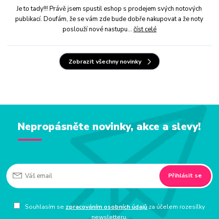
Je to tady!!! Právě jsem spustil eshop s prodejem svých notových
publikací. Doufám, že se vám zde bude dobře nakupovat a že noty
poslouží nové nastupu...
číst celé
Zobrazit všechny novinky
Nepropásněte novinky, akce a slevy!
Přihlásit se
Souhlasím se
zpracováním osobních údajů
za účelem rozesílky
newsletteru.