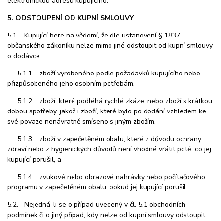
elektronickou adresu kupujícího.
5. ODSTOUPENÍ OD KUPNÍ SMLOUVY
5.1. Kupující bere na vědomí, že dle ustanovení § 1837
občanského zákoníku nelze mimo jiné odstoupit od kupní smlouvy
o dodávce:
5.1.1. zboží vyrobeného podle požadavků kupujícího nebo
přizpůsobeného jeho osobním potřebám,
5.1.2. zboží, které podléhá rychlé zkáze, nebo zboží s krátkou
dobou spotřeby, jakož i zboží, které bylo po dodání vzhledem ke
své povaze nenávratně smíseno s jiným zbožím,
5.1.3. zboží v zapečetěném obalu, které z důvodu ochrany
zdraví nebo z hygienických důvodů není vhodné vrátit poté, co jej
kupující porušil, a
5.1.4. zvukové nebo obrazové nahrávky nebo počítačového
programu v zapečetěném obalu, pokud jej kupující porušil.
5.2. Nejedná-li se o případ uvedený v čl. 5.1 obchodních
podmínek či o jiný případ, kdy nelze od kupní smlouvy odstoupit,