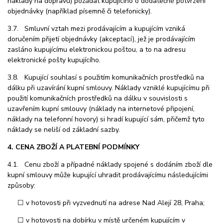
náklady na dopravu) požádat kupujícího o dodatečné potvrzení
objednávky (například písemně či telefonicky).
3.7. Smluvní vztah mezi prodávajícím a kupujícím vzniká
doručením přijetí objednávky (akceptací), jež je prodávajícím
zasláno kupujícímu elektronickou poštou, a to na adresu
elektronické pošty kupujícího.
3.8. Kupující souhlasí s použitím komunikačních prostředků na
dálku při uzavírání kupní smlouvy. Náklady vzniklé kupujícímu při
použití komunikačních prostředků na dálku v souvislosti s
uzavřením kupní smlouvy (náklady na internetové připojení,
náklady na telefonní hovory) si hradí kupující sám, přičemž tyto
náklady se neliší od základní sazby.
4. CENA ZBOŽÍ A PLATEBNÍ PODMÍNKY
4.1. Cenu zboží a případné náklady spojené s dodáním zboží dle
kupní smlouvy může kupující uhradit prodávajícímu následujícími
způsoby:
☐ v hotovosti při vyzvednutí na adr
ese Nad Alejí 28, Praha;
☐ v hotovosti na dobírku v místě určeném kupujícím v