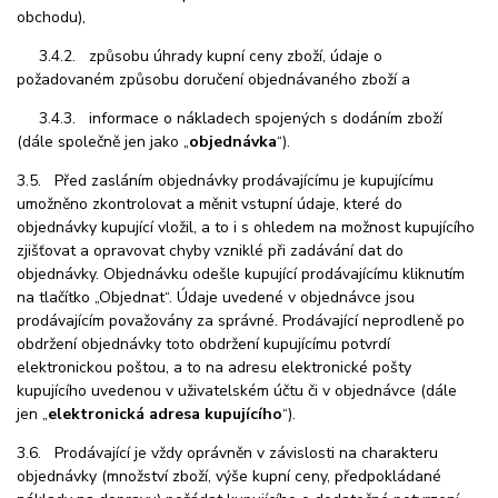
obchodu),
3.4.2. způsobu úhrady kupní ceny zboží, údaje o
požadovaném způsobu doručení objednávaného zboží a
3.4.3. informace o nákladech spojených s dodáním zboží
(dále společně jen jako „
objednávka
“).
3.5. Před zasláním objednávky prodávajícímu je kupujícímu
umožněno zkontrolovat a měnit vstupní údaje, které do
objednávky kupující vložil, a to i s ohledem na možnost kupujícího
zjišťovat a opravovat chyby vzniklé při zadávání dat do
objednávky. Objednávku odešle kupující prodávajícímu kliknu
tím
na tlačítko „Objednat“. Ú
daje uvedené v objednávce jsou
prodávajícím považovány za správné. Prodávající neprodleně po
obdržení objednávky toto obdržení kupujícímu potvrdí
elektronickou poštou, a to na adresu elektronické pošty
kupujícího uvedenou v uživatelském účtu či v objednávce (dále
jen „
elektronická adresa kupujícího
“).
3.6. Prodávající je vždy oprávněn v závislosti na charakteru
objednávky (množství zboží, výše kupní ceny, předpokládané