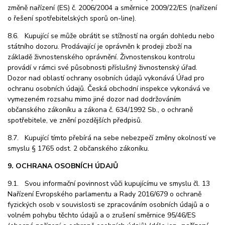
změně nařízení (ES) č. 2006/2004 a směrnice 2009/22/ES (nařízení
o řešení spotřebitelských sporů on-line).
8.6. Kupující se může obrátit se stížností na orgán dohledu nebo
státního dozoru. Prodávající je oprávněn k prodeji zboží na
základě živnostenského oprávnění. Živnostenskou kontrolu
provádí v rámci své působnosti příslušný živnostenský úřad.
Dozor nad oblastí ochrany osobních údajů vykonává Úřad pro
ochranu osobních údajů. Česká obchodní inspekce vykonává ve
vymezeném rozsahu mimo jiné dozor nad dodržováním
občanského zákoníku a zákona č. 634/1992 Sb., o ochraně
spotřebitele, ve znění pozdějších předpisů.
8.7. Kupující tímto přebírá na sebe nebezpečí změny okolností ve
smyslu § 1765 odst. 2 občanského zákoníku.
9. OCHRANA OSOBNÍCH ÚDAJŮ
9.1. Svou informační povinnost vůči kupujícímu ve smyslu čl. 13
Nařízení Evropského parlamentu a Rady 2016/679 o ochraně
fyzických osob v souvislosti se zpracováním osobních údajů a o
volném pohybu těchto údajů a o zrušení směrnice 95/46/ES