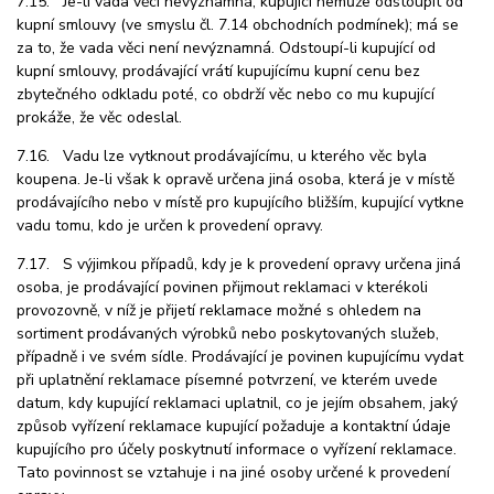
7.15. Je-li vada věci nevýznamná, kupující nemůže odstoupit od
kupní smlouvy (ve smyslu čl. 7.14 obchodních podmínek); má se
za to, že vada věci není nevýznamná. Odstoupí-li kupující od
kupní smlouvy, prodávající vrátí kupujícímu kupní cenu bez
zbytečného odkladu poté, co obdrží věc nebo co mu kupující
prokáže, že věc odeslal.
7.16. Vadu lze vytknout prodávajícímu, u kterého věc byla
koupena. Je-li však k opravě určena jiná osoba, která je v místě
prodávajícího nebo v místě pro kupujícího bližším, kupující vytkne
vadu tomu, kdo je určen k provedení opravy.
7.17. S výjimkou případů, kdy je k provedení opravy určena jiná
osoba, je prodávající povinen přijmout reklamaci v kterékoli
provozovně, v níž je přijetí reklamace možné s ohledem na
sortiment prodávaných výrobků nebo poskytovaných služeb,
případně i ve svém sídle. Prodávající je povinen kupujícímu vydat
při uplatnění reklamace písemné potvrzení, ve kterém uvede
datum, kdy kupující reklamaci uplatnil, co je jejím obsahem, jaký
způsob vyřízení reklamace kupující požaduje a kontaktní údaje
kupujícího pro účely poskytnutí informace o vyřízení reklamace.
Tato povinnost se vztahuje i na jiné osoby určené k provedení