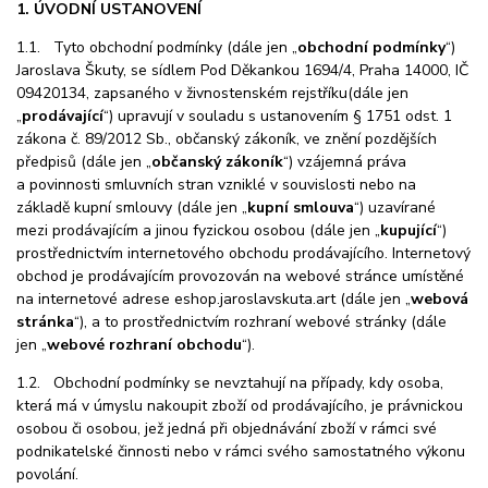
1. ÚVODNÍ USTANOVENÍ
1.1. Tyto obchodní podmínky (dále jen „
obchodní podmínky
“)
Jaroslava Škuty, se sídlem Pod Děkankou 1694/4, Praha 14000, IČ
09420134, zapsaného v živnostenském rejstříku(dále jen
„
prodávající
“) upravují v souladu s ustanovením § 1751 odst. 1
zákona č. 89/2012 Sb., občanský zákoník, ve znění pozdějších
předpisů (dále jen „
občanský zákoník
“) vzájemná práva
a povinnosti smluvních stran vzniklé v souvislosti nebo na
základě kupní smlouvy (dále jen „
kupní smlouva
“) uzavírané
mezi prodávajícím a jinou fyzickou osobou (dále jen „
kupující
“)
prostřednictvím internetového obchodu prodávajícího. Internetový
obchod je prodávajícím provozován na webové stránce umístěné
na internetové adrese eshop.jaroslavskuta.art (dále jen „
webová
stránka
“), a to prostřednictvím rozhraní webové stránky (dále
jen „
webové rozhraní obchodu
“).
1.2. Obchodní podmínky se nevztahují na případy, kdy osoba,
která
má v úmyslu nakoupit zboží od prodávajícího, je právnickou
osobou či osobou, jež jedná při objednávání zboží v rámci své
podnikatelské činnosti nebo v rámci svého samostatného výkonu
povolání.