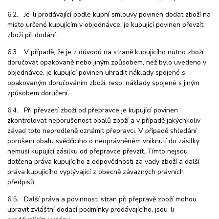
6.2. Je-li prodávající podle kupní smlouvy povinen dodat zboží na
místo určené kupujícím v objednávce, je kupující povinen převzít
zboží při dodání.
6.3. V případě, že je z důvodů na straně kupujícího nutno zboží
doručovat opakovaně nebo jiným způsobem, než bylo uvedeno v
objednávce, je kupující povinen uhradit náklady spojené s
opakovaným doručováním zboží, resp. náklady spojené s jiným
způsobem doručení.
6.4. Při převzetí zboží od přepravce je kupující povinen
zkontrolovat neporušenost obalů zboží a v případě jakýchkoliv
závad toto neprodleně oznámit přepravci. V případě shledání
porušení obalu svědčícího o neoprávněném vniknutí do zásilky
nemusí kupující zásilku od přepravce převzít. Tímto nejsou
dotčena práva kupujícího z odpovědnosti za vady zboží a další
práva kupujícího vyplývající z obecně závazných právních
předpisů.
6.5. Další práva a povinnosti stran při přepravě zboží mohou
upravit zvláštní dodací podmínky prodávajícího, jsou-li