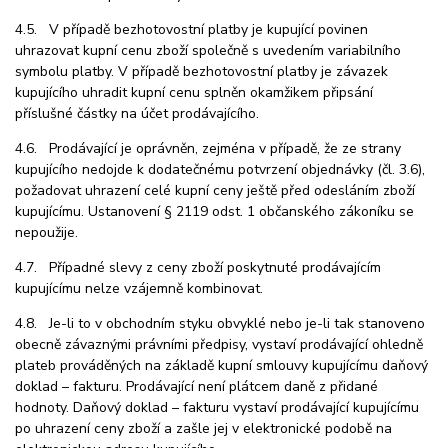
4.5. V případě bezhotovostní platby je kupující povinen
uhrazovat kupní cenu zboží společně s uvedením variabilního
symbolu platby. V případě bezhotovostní platby je závazek
kupujícího uhradit kupní cenu splněn okamžikem připsání
příslušné částky na účet prodávajícího.
4.6. Prodávající je oprávněn, zejména v případě, že ze strany
kupujícího nedojde k dodatečnému potvrzení objednávky (čl. 3.6),
požadovat uhrazení celé kupní ceny ještě před odesláním zboží
kupujícímu. Ustanovení § 2119 odst. 1 občanského zákoníku se
nepoužije.
4.7. Případné slevy z ceny zboží poskytnuté prodávajícím
kupujícímu nelze vzájemně kombinovat.
4.8. Je-li to v obchodním styku obvyklé nebo je-li tak stanoveno
obecně závaznými právními předpisy, vystaví prodávající ohledně
plateb prováděných na základě kupní smlouvy kupujícímu daňový
doklad – fakturu. Prodávaj
ící není plátc
em daně z přidané
hodnoty. Daňový doklad – fakturu vystaví prodávající kupujícímu
po uhrazení ceny zboží a zašle jej v elektronické podobě na