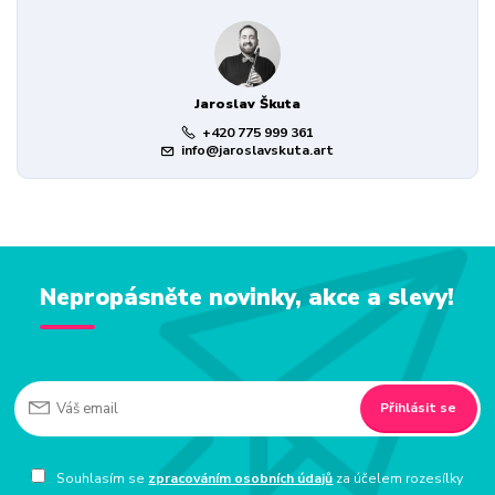
Jaroslav Škuta
+420 775 999 361
info@jaroslavskuta.art
Nepropásněte novinky, akce a slevy!
Přihlásit se
Souhlasím se
zpracováním osobních údajů
za účelem rozesílky