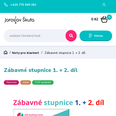
+420 775 999 361
0
0 Kč
Menu
Noty pro klarinet
Zábavné stupnice 1. + 2. díl
Zábavné stupnice 1. + 2. díl
Novinka
Akce
TOP produkt